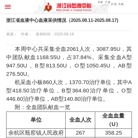
浙江省血液中心血液采供情况（2025.08.11-2025.08.17)
来源： 作者： 发布时间：2025-08-18
本周中心共采集全血
2061
人次，
3087.95U
，其
中团队献血
1168.55
U
，占
37.84
%
。采集全血
A
型
947.50U
，
B
型
813.50U
，
O
型
1050.45U
，
AB
型
276.50U
。
机采血小板
860
人次，
1370.70
治疗单位，其中
A
型
418.50
治疗单位，
B
型
364.80
治疗单位，
O
型
446.60
治疗单位，
AB
型
140.80
治疗单位。
附：全血团队献血一览
全血血量
单位
全血人次
（U）
余杭区瓶窑镇人民政府
267
358.25