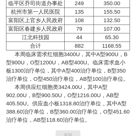
临平区乔司街道办事处
249
350.00
杭州市第一人民医院
135
155.50
富阳区上官乡人民政府
108
132.50
富阳区春建乡人民政府
79
107.00
江北科技园
44
65.30
合计
882
1168.55
本周临床需求红细胞
340
0U
，其中
A
型
90
0U
，
B
型
90
0U
，
O
型
120
0U
，
AB
型
40
0U
。临床需求血小
板
130
0
治疗单位，其中
A
型
40
0
治疗单位，
B
型
35
0
治疗单位，
O
型
45
0
治疗单位，
AB
型
10
0
治疗单位。
本周供应红细胞类
3424.00U
，其中
A
型
902.00U
，
B
型
900.50U
，
O
型
1216.00U
，
AB
型
405.50U
。供应血小板
1318.80
治疗单位，其中
A
型
388.60
治疗单位，
B
型
360.00
治疗单位，
O
型
451.60
治疗单位，
AB
型
118.60
治疗单位。
返回