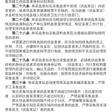
案并建立供血浆者身份识别系统。
第二十六条
单采血浆站在采集血浆中发现《供血浆证》内容
变更的，或者供血浆者健康检查不合格的，应当收缴《供血浆证》
并及时告知当地县级人民政府卫生计生行政部门。
第二十七条
单采血浆站应当根据登记的供血浆者供血浆实际
情况和血液制品生产单位原料血浆需求情况，制定采浆工作计划，
合理安排供血浆者供血浆。
第二十八条
单采血浆站采集原料血浆应当遵循自愿和知情同
意的原则。
对需要进行特殊免疫的供血浆者，应当告知特殊免疫的意义、
作用、方法、步骤和不良反应，征得供血浆者本人书面同意后
,
方
可按照国家规定的免疫程序进行免疫。免疫情况和不良反应处理应
当详细记录。
第二十九条
单采血浆站在每次采集血浆前，必须将供血浆者
持有的身份证或者其他有效身份证明、《供血浆证》与计算机档案
管理内容进行核实，确认无误的，方可按照规定程序进行健康检查
和血样化验；对检查、化验合格的，按照有关技术操作标准和程序
采集血浆，并详细记录。
第三十条
单采血浆站必须使用单采血浆机械采集血浆，严禁
手工采集血浆。
每次采集供血浆者的血浆量不得超过
580
毫升（含抗凝剂溶
液，以容积比换算质量比不超过
600
克）。严禁超量采集血浆。
两次供血浆时间间隔不得少于
14
天。严禁频繁采集血浆。
严禁采集非划定采浆区域内供血浆者的血浆。严禁采集冒名顶
替者及无《供血浆证》者的血浆。