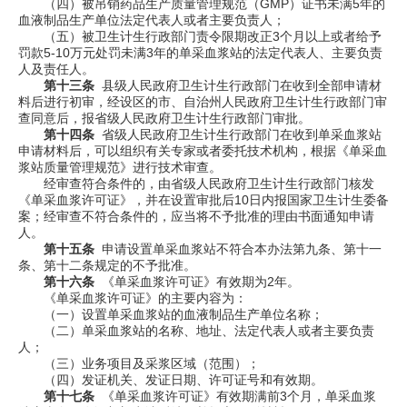
（四）被吊销药品生产质量管理规范（
GMP
）证书未满
5
年的
血液制品生产单位法定代表人或者主要负责人；
（五）被卫生计生行政部门责令限期改正
3
个月以上或者给予
罚款
5-10
万元处罚未满
3
年的单采血浆站的法定代表人、主要负责
人及责任人。
第十三条
县级人民政府卫生计生行政部门在收到全部申请材
料后进行初审，经设区的市、自治州人民政府卫生计生行政部门审
查同意后，报省级人民政府卫生计生行政部门审批。
第十四条
省级人民政府卫生计生行政部门在收到单采血浆站
申请材料后，可以组织有关专家或者委托技术机构，根据《单采血
浆站质量管理规范》进行技术审查。
经审查符合条件的，由省级人民政府卫生计生行政部门核发
《单采血浆许可证》，并在设置审批后
10
日内报国家卫生计生委备
案；经审查不符合条件的，应当将不予批准的理由书面通知申请
人。
第十五条
申请设置单采血浆站不符合本办法第九条、第十一
条、第十二条规定的不予批准。
第十六条
《单采血浆许可证》有效期为
2
年。
《单采血浆许可证》的主要内容为：
（一）设置单采血浆站的血液制品生产单位名称；
（二）单采血浆站的名称、地址、法定代表人或者主要负责
人；
（三）业务项目及采浆区域（范围）；
（四）发证机关、发证日期、许可证号和有效期。
第十七条
《单采血浆许可证》有效期满前
3
个月，单采血浆