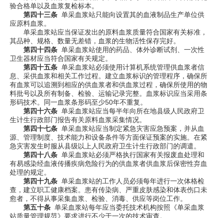
验合格单以及血浆复检标本。
第四十三条
单采血浆站只能向设置其的血液制品生产单位供
应原料血浆。
单采血浆站应当保证发出的原料血浆质量符合国家有关标准，
其品种、规格、数量无差错，血浆的生物活性保存完好。
第四十四条
单采血浆站使用的药品、体外诊断试剂、一次性
卫生器材应当符合国家有关规定。
第四十五条
单采血浆站必须使用计算机系统管理供血浆者信
息、采供血浆和相关工作过程。建立血浆标识的管理程序，确保所
有血浆可以追溯到相应的供血浆者和供血浆过程，确保所使用的物
料批号以及所有制备、检验、运输记录完整。血浆标识应当采用条
形码技术。同一血浆条形码至少
50
年不重复。
第四十六条
单采血浆站应当每半年向所在地县级人民政府卫
生计生行政部门报告有关原料血浆采集情况。
第四十七条
单采血浆站应当制定紧急灾害应急预案，并从血
源、管理制度、技术能力和设备条件等方面保证预案的实施。在紧
急灾害发生时服从县级以上人民政府卫生计生行政部门的调遣。
第四十八条
单采血浆站必须严格执行国家有关报废血处理和
有易感染经血液传播疾病危险行为的供血浆者供血浆后保密性弃血
处理的规定。
第四十九条
单采血浆站的工作人员必须每年进行一次体格检
查，建立职工健康档案。患有传染病、严重皮肤感染和体表伤口未
愈者，不得从事采集血浆、检验、消毒、供应等岗位工作。
第五十条
单采血浆站每年应当委托技术机构按照《单采血浆
站质量管理规范》要求进行不少于一次的技术审查。