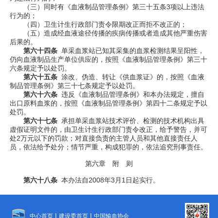
（三）同时有《血液制品管理条例》第三十五条
3
项以上违法
行为的；
（四）卫生计生行政部门责令限期改正而拒不改正的；
（五）造成经血液途径传播的疾病传播或者造成其他严重伤害
后果的。
第六十四条
单采血浆站已知其采集的血浆检测结果呈阳性，
仍向血液制品生产单位供应的，按照《血液制品管理条例》第三十
六条规定予以处罚。
第六十五条
涂改、伪造、转让《供血浆证》的，按照《血液
制品管理条例》第三十七条规定予以处罚。
第六十六条
违反《血液制品管理条例》和本办法规定，擅自
出口原料血浆的，按照《血液制品管理条例》第四十二条规定予以
处罚。
第六十七条
承担单采血浆站技术评价、检测的技术机构出具
虚假证明文件的，由卫生计生行政部门责令改正，给予警告，并可
处
2
万元以下的罚款；对直接负责的主管人员和其他直接责任人
员，依法给予处分；情节严重，构成犯罪的，依法追究刑事责任。
第六章 附 则
第六十八条
本办法自
2008
年
3
月
1
日起实行。
|
|
中心首页
建设委首页
中国输血协会