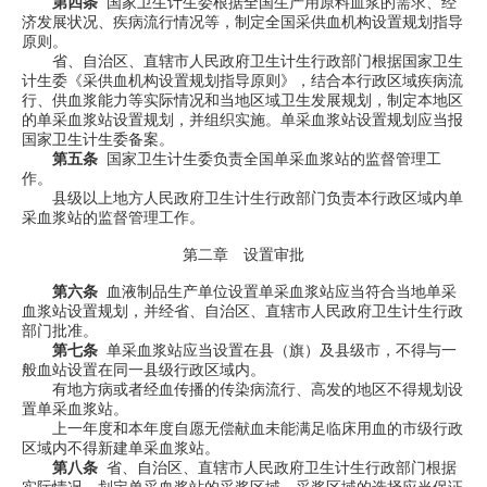
第四条
国家卫生计生委根据全国生产用原料血浆的需求、经
济发展状况、疾病流行情况等，制定全国采供血机构设置规划指导
原则。
省、自治区、直辖市人民政府卫生计生行政部门根据国家卫生
计生委《采供血机构设置规划指导原则》，结合本行政区域疾病流
行、供血浆能力等实际情况和当地区域卫生发展规划，制定本地区
的单采血浆站设置规划，并组织实施。单采血浆站设置规划应当报
国家卫生计生委备案。
第五条
国家卫生计生委负责全国单采血浆站的监督管理工
作。
县级以上地方人民政府卫生计生行政部门负责本行政区域内单
采血浆站的监督管理工作。
第二章 设置审批
第六条
血液制品生产单位设置单采血浆站应当符合当地单采
血浆站设置规划，并经省、自治区、直辖市人民政府卫生计生行政
部门批准。
第七条
单采血浆站应当设置在县（旗）及县级市，不得与一
般血站设置在同一县级行政区域内。
有地方病或者经血传播的传染病流行、高发的地区不得规划设
置单采血浆站。
上一年度和本年度自愿无偿献血未能满足临床用血的市级行政
区域内不得新建单采血浆站。
第八条
省、自治区、直辖市人民政府卫生计生行政部门根据