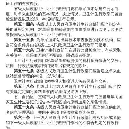
证工作的有效衔接。
省级人民政府卫生计生行政部门要在单采血浆站建立公示制
度，对单采血浆站的基本情况、执业情况、卫生计生行政部门监督
检查情况以及投诉、举报电话进行公示。
第五十四条
省级以上人民政府卫生计生行政部门应当指定有
关血液检定机构，对单采血浆站采集的血浆质量进行监测，监测结
果报同级人民政府卫生计生行政部门。
第五十五条
为单采血浆站出具技术审查报告的技术机构，应
当符合条件并由省级以上人民政府卫生计生行政部门指定。
第五十六条
卫生计生行政部门在进行监督检查时，有权索取
有关资料，单采血浆站不得隐瞒、阻碍或者拒绝。
卫生计生行政部门对单采血浆站提供的资料负有保密的义务，
法律、行政法规或者部门规章另有规定的除外。
第五十七条
各级人民政府卫生计生行政部门应当建立单采血
浆站监督管理的举报、投诉机制。
卫生计生行政部门对举报人和投诉人负有保密的义务。
第五十八条
县级以上地方人民政府卫生计生行政部门应当按
有关规定定期将原料血浆的采集情况逐级上报。
省、自治区、直辖市人民政府卫生计生行政部门应当每年向国
家卫生计生委汇总报告本行政区域内原料血浆的采集情况。
第五十九条
省级人民政府卫生计生行政部门应当建立供血浆
者信息管理系统，并向有关部门提供检索查询信息。
第六十条
上一级人民政府卫生计生行政部门有权纠正或者撤
销下一级人民政府卫生计生行政部门作出的不符合规定的行政行
为。