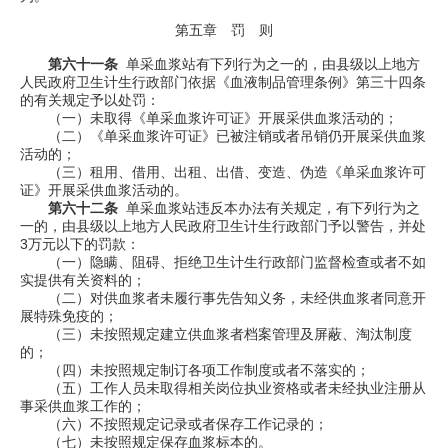
第五章 罚 则
第六十一条
单采血浆站有下列行为之一的，由县级以上地方
人民政府卫生计生行政部门依据《血液制品管理条例》第三十四条
的有关规定予以处罚：
（一）未取得《单采血浆许可证》开展采供血浆活动的；
（二）《单采血浆许可证》已被注销或者吊销仍开展采供血浆
活动的；
（三）租用、借用、出租、出借、变造、伪造《单采血浆许可
证》开展采供血浆活动的。
第六十二条
单采血浆站违反本办法有关规定，有下列行为之
一的，由县级以上地方人民政府卫生计生行政部门予以警告，并处
3
万元以下的罚款：
（一）隐瞒、阻碍、拒绝卫生计生行政部门监督检查或者不如
实提供有关资料的；
（二）对供血浆者未履行事先告知义务，未经供血浆者同意开
展特殊免疫的；
（三）未按照规定建立供血浆者档案管理及屏蔽、淘汰制度
的；
（四）未按照规定制订各项工作制度或者不落实的；
（五）工作人员未取得相关岗位执业资格或者未经执业注册从
事采供血浆工作的；
（六）不按照规定记录或者保存工作记录的；
（七）未按照规定保存血浆标本的。