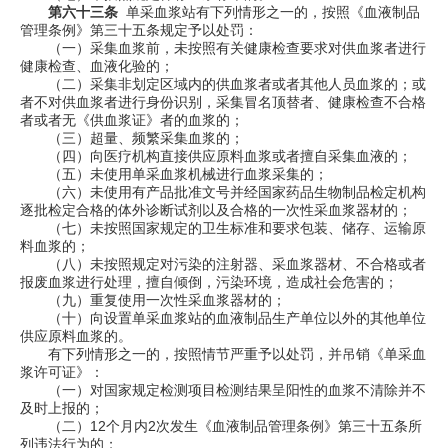
第六十三条
单采血浆站有下列情形之一的，按照《血液制品
管理条例》第三十五条规定予以处罚：
（一）采集血浆前，未按照有关健康检查要求对供血浆者进行
健康检查、血液化验的；
（二）采集非划定区域内的供血浆者或者其他人员血浆的；或
者不对供血浆者进行身份识别，采集冒名顶替者、健康检查不合格
者或者无《供血浆证》者的血浆的；
（三）超量、频繁采集血浆的；
（四）向医疗机构直接供应原料血浆或者擅自采集血液的；
（五）未使用单采血浆机械进行血浆采集的；
（六）未使用有产品批准文号并经国家药品生物制品检定机构
逐批检定合格的体外诊断试剂以及合格的一次性采血浆器材的；
（七）未按照国家规定的卫生标准和要求包装、储存、运输原
料血浆的；
（八）未按照规定对污染的注射器、采血浆器材、不合格或者
报废血浆进行处理，擅自倾倒，污染环境，造成社会危害的；
（九）重复使用一次性采血浆器材的；
（十）向设置单采血浆站的血液制品生产单位以外的其他单位
供应原料血浆的。
有下列情形之一的，按照情节严重予以处罚，并吊销《单采血
浆许可证》：
（一）对国家规定检测项目检测结果呈阳性的血浆不清除并不
及时上报的；
（二）
12
个月内
2
次发生《血液制品管理条例》第三十五条所
列违法行为的；