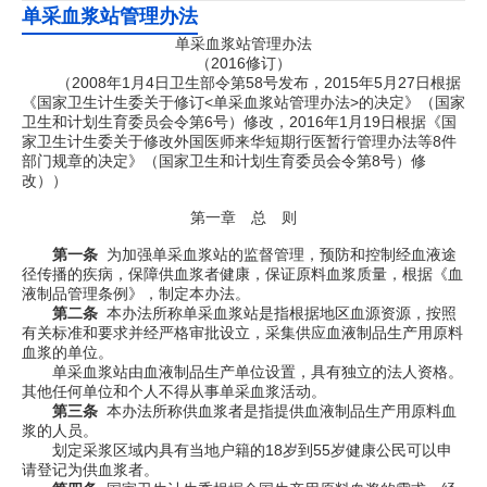
单采血浆站管理办法
单采血浆站管理办法
（
2016
修订）
（
2008
年
1
月
4
日卫生部令第
58
号发布，
2015
年
5
月
27
日根据
《国家卫生计生委关于修订
<
单采血浆站管理办法
>
的决定》（国家
卫生和计划生育委员会令第
6
号）修改，
2016
年
1
月
19
日根据《国
家卫生计生委关于修改外国医师来华短期行医暂行管理办法等
8
件
部门规章的决定》（国家卫生和计划生育委员会令第
8
号）修
改））
第一章 总 则
第一条
为加强单采血浆站的监督管理，预防和控制经血液途
径传播的疾病，保障供血浆者健康，保证原料血浆质量，根据《血
液制品管理条例》，制定本办法。
第二条
本办法所称单采血浆站是指根据地区血源资源，按照
有关标准和要求并经严格审批设立，采集供应血液制品生产用原料
血浆的单位。
单采血浆站由血液制品生产单位设置，具有独立的法人资格。
其他任何单位和个人不得从事单采血浆活动。
第三条
本办法所称供血浆者是指提供血液制品生产用原料血
浆的人员。
划定采浆区域内具有当地户籍的
18
岁到
55
岁健康公民可以申
请登记为供血浆者。