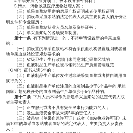
4.
申请开展的业务项目、技术设备条件资料；
5.
污水、污物以及医疗废物处理方案；
（三）单采血浆站用房的房屋产权证明或者使用权证明；
（四）拟设单采血浆站的法定代表人及其主要负责人的身份证
明文件和专业履历；
（五）单采血浆站从业人员名单及资格证书；
（六）单采血浆站的各项规章制度。
第十一条
有下列情形之一的，不得申请设置新的单采血浆
站：
（一）拟设置的单采血浆站不符合采供血机构设置规划或者当
地单采血浆站设置规划要求的；
（二）省级卫生计生行政部门未同意划定采浆区域的；
（三）血液制品生产单位被吊销药品生产质量管理规范
（
GMP
）证书未满
5
年的；
（四）血液制品生产单位发生过非法采集血浆或者擅自调用血
浆行为的；
（五）血液制品生产单位注册的血液制品少于
6
个品种的
,
承担
国家计划免疫任务的血液制品生产单位少于
5
个品种的。
第十二条
下列人员不得作为新建单采血浆站的法定代表人或
者主要负责人：
（一）正在服刑或者不具有完全民事行为能力的人；
（二）发生血液安全事故未满
5
年的责任人；
（三）被吊销《单采血浆许可证》或者《血站执业许可证》未
满
10
年的单采血浆站或者血站的法定代表人、主要负责人及责任
人；