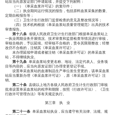
站应当向原发证部门申请延续，并提交下列材料：
（一）《单采血浆许可证》的复印件；
（二）执业期间运行情况的报告，包括原料血浆采集的数量、
定期自检报告等；
（三）卫生计生行政部门监督检查的意见及整改情况等；
（四）技术机构根据《单采血浆站质量管理规范》出具的技术
审查报告。
第十八条
省级人民政府卫生计生行政部门根据单采血浆站上
一执业周期业务开展情况、技术审查和监督检查等情况进行审核，
审核合格的，予以延续。经审核不合格的，责令其限期整改；经整
改仍不合格的，注销其《单采血浆许可证》。
未办理延续申请或者被注销《单采血浆许可证》的单采血浆
站，不得继续执业。
第十九条
单采血浆站变更名称、地址、法定代表人、业务项
目等内容的，应当向原发证部门办理变更登记手续。
设置单采血浆站的血液制品生产单位发生变更的，该单采血浆
站应当重新办理《单采血浆许可证》，原《单采血浆许可证》注
销。
第二十条
县级以上地方各级人民政府卫生计生行政部门审核
批准设置单采血浆站的程序和期限，按照《行政许可法》、《卫生
行政许可管理办法》等有关规定执行。
第三章 执 业
第二十一条
单采血浆站执业，应当遵守有关法律、法规、规