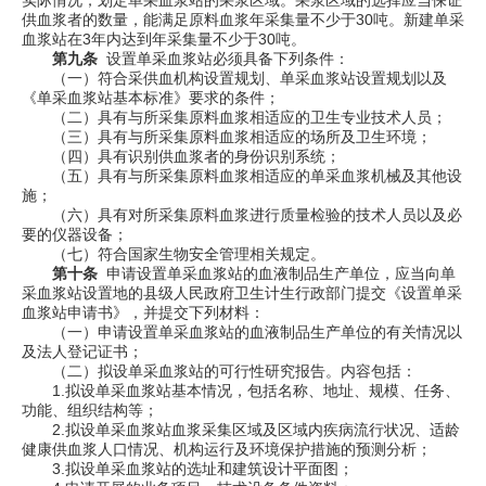
实际情况，划定单采血浆站的采浆区域。采浆区域的选择应当保证
供血浆者的数量，能满足原料血浆年采集量不少于
30
吨。新建单采
血浆站在
3
年内达到年采集量不少于
30
吨。
第九条
设置单采血浆站必须具备下列条件：
（一）符合采供血机构设置规划、单采血浆站设置规划以及
《单采血浆站基本标准》要求的条件；
（二）具有与所采集原料血浆相适应的卫生专业技术人员；
（三）具有与所采集原料血浆相适应的场所及卫生环境；
（四）具有识别供血浆者的身份识别系统；
（五）具有与所采集原料血浆相适应的单采血浆机械及其他设
施；
（六）具有对所采集原料血浆进行质量检验的技术人员以及必
要的仪器设备；
（七）符合国家生物安全管理相关规定。
第十条
申请设置单采血浆站的血液制品生产单位，应当向单
采血浆站设置地的县级人民政府卫生计生行政部门提交《设置单采
血浆站申请书》，并提交下列材料：
（一）申请设置单采血浆站的血液制品生产单位的有关情况以
及法人登记证书；
（二）拟设单采血浆站的可行性研究报告。内容包括：
1.
拟设单采血浆站基本情况，包括名称、地址、规模、任务、
功能、组织结构等；
2.
拟设单采血浆站血浆采集区域及区域内疾病流行状况、适龄
健康供血浆人口情况、机构运行及环境保护措施的预测分析；
3.
拟设单采血浆站的选址和建筑设计平面图；