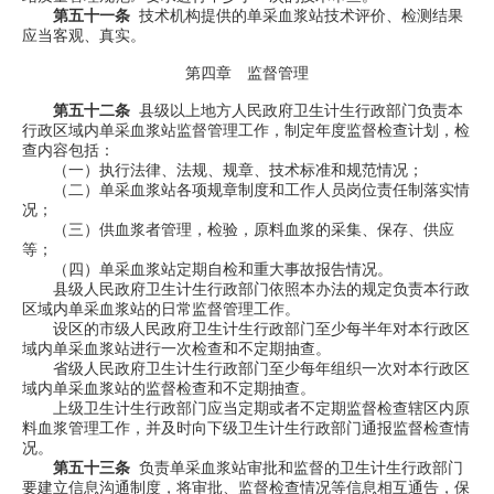
第五十一条
技术机构提供的单采血浆站技术评价、检测结果
应当客观、真实。
第四章 监督管理
第五十二条
县级以上地方人民政府卫生计生行政部门负责本
行政区域内单采血浆站监督管理工作，制定年度监督检查计划，检
查内容包括：
（一）执行法律、法规、规章、技术标准和规范情况；
（二）单采血浆站各项规章制度和工作人员岗位责任制落实情
况；
（三）供血浆者管理，检验，原料血浆的采集、保存、供应
等；
（四）单采血浆站定期自检和重大事故报告情况。
县级人民政府卫生计生行政部门依照本办法的规定负责本行政
区域内单采血浆站的日常监督管理工作。
设区的市级人民政府卫生计生行政部门至少每半年对本行政区
域内单采血浆站进行一次检查和不定期抽查。
省级人民政府卫生计生行政部门至少每年组织一次对本行政区
域内单采血浆站的监督检查和不定期抽查。
上级卫生计生行政部门应当定期或者不定期监督检查辖区内原
料血浆管理工作，并及时向下级卫生计生行政部门通报监督检查情
况。
第五十三条
负责单采血浆站审批和监督的卫生计生行政部门
要建立信息沟通制度，将审批、监督检查情况等信息相互通告，保