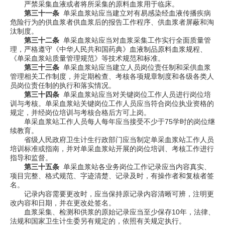
严禁采集血液或者将所采集的原料血浆用于临床。
第三十一条
单采血浆站应当建立对有易感染经血液传播疾病
危险行为的供血浆者供血浆后的报告工作程序、供血浆者屏蔽和淘
汰制度。
第三十二条
单采血浆站应当对血浆采集工作实行全面质量管
理，严格遵守《中华人民共和国药典》血液制品原料血浆规程、
《单采血浆站质量管理规范》等技术规范和标准。
第三十三条
单采血浆站应当建立人员岗位责任制和采供血浆
管理相关工作制度，并定期检查、考核各项规章制度和各级各类人
员岗位责任制的执行和落实情况。
第三十四条
单采血浆站应当对关键岗位工作人员进行岗位培
训与考核。单采血浆站关键岗位工作人员应当符合岗位执业资格的
规定，并经岗位培训与考核合格后方可上岗。
单采血浆站工作人员每人每年应当接受不少于
75
学时的岗位继
续教育。
省级人民政府卫生计生行政部门应当制定单采血浆站工作人员
培训标准或指南，并对单采血浆站开展的岗位培训、考核工作进行
指导和监督。
第三十五条
单采血浆站各业务岗位工作记录应当内容真实、
项目完整、格式规范、字迹清楚、记录及时，有操作者和复核者签
名。
记录内容需要更改时，应当保持原记录内容清晰可辨，注明更
改内容和日期，并在更改处签名。
血浆采集、检测和供浆的原始记录应当至少保存
10
年，法律、
法规和国家卫生计生委另有规定的，依照有关规定执行。