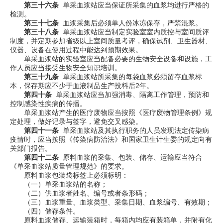
第三十六条
单采血浆站应当保证所采集的血浆均进行严格的
检测。
第三十七条
血浆采集后必须单人份冰冻保存，严禁混浆。
第三十八条
单采血浆站应当制定实验室室内质控与室间质评
制度，并定期参加省级以上室间质量考评，确保试剂、卫生器材、
仪器、设备在使用过程中能达到预期效果。
单采血浆站的实验室应当配备必要的生物安全设备和设施，工
作人员应当接受生物安全知识培训。
第三十九条
单采血浆站所采集的每袋血浆必须留存血浆标
本，保存期应不少于血液制品生产投料后
2
年。
第四十条
单采血浆站应当加强消毒、隔离工作管理，预防和
控制感染性疾病的传播。
单采血浆站产生的医疗废物应当按照《医疗废物管理条例》规
定处理，做好记录与签字，避免交叉感染。
第四十一条
单采血浆站及其执行职务的人员发现法定传染病
疫情时，应当按照《传染病防治法》和国家卫生计生委的规定向有
关部门报告。
第四十二条
原料血浆的采集、包装、储存、运输应当符合
《单采血浆站质量管理规范》的要求。
原料血浆包装袋标签上必须标明：
（一）单采血浆站的名称；
（二）供血浆者姓名、编号或者条形码；
（三）血浆重量、血浆类型、采集日期、血浆编号、有效期；
（四）储存条件。
原料血浆储存、运输装箱时，每箱内均应有装箱单，并附有化