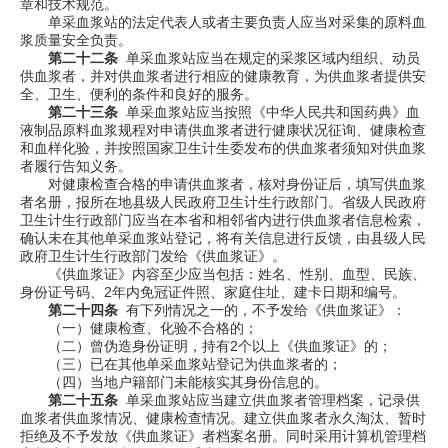
章和技术规范。
单采血浆站的法定代表人或者主要负责人应当对采集的原料血
浆质量安全负责。
第二十二条
单采血浆站应当在规定的采浆区域内组织、动员
供血浆者，并对供血浆者进行相应的健康教育，为供血浆者提供安
全、卫生、便利的条件和良好的服务。
第二十三条
单采血浆站应当按照《中华人民共和国药典》血
液制品原料血浆规程对申请供血浆者进行健康状况征询、健康检查
和血样化验，并按照国家卫生计生委发布的供血浆者须知对供血浆
者履行告知义务。
对健康检查合格的申请供血浆者，核对身份证后，填写供血浆
者名册，报所在地县级人民政府卫生计生行政部门。省级人民政府
卫生计生行政部门应当在本省和相邻省内进行供血浆者信息检索，
确认未在其他单采血浆站登记，将有关信息进行反馈，由县级人民
政府卫生计生行政部门发给《供血浆证》。
《供血浆证》内容至少应当包括：姓名、性别、血型、民族、
身份证号码、
2
年内免冠证件照、家庭住址、建卡日期和编号。
第二十四条
有下列情况之一的，不予发给《供血浆证》：
（一）健康检查、化验不合格的；
（二）曾伪造身份证明，持有
2
个以上《供血浆证》的；
（三）已在其他单采血浆站登记为供血浆者的；
（四）当地户籍部门未能核实其身份信息的。
第二十五条
单采血浆站应当建立供血浆者管理档案，记录供
血浆者供血浆情况、健康检查情况。建立供血浆者永久淘汰、暂时
拒绝及不予发放《供血浆证》者档案名册。同时采用计算机管理档