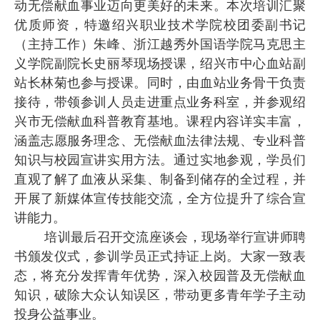
动无偿献血事业迈向更美好的未来。本次培训汇聚
优质师资，特邀绍兴职业技术学院校团委副书记
（主持工作）朱峰、浙江越秀外国语学院马克思主
义学院副院长史丽琴现场授课，绍兴市中心血站副
站长林菊也参与授课。同时，由血站业务骨干负责
接待，带领参训人员走进重点业务科室，并参观绍
兴市无偿献血科普教育基地。课程内容详实丰富，
涵盖志愿服务理念、无偿献血法律法规、专业科普
知识与校园宣讲实用方法。通过实地参观，学员们
直观了解了血液从采集、制备到储存的全过程，并
开展了新媒体宣传技能交流，全方位提升了综合宣
讲能力。
培训最后召开交流座谈会，现场举行宣讲师聘
书颁发仪式，参训学员正式持证上岗。大家一致表
态，将充分发挥青年优势，深入校园普及无偿献血
知识，破除大众认知误区，带动更多青年学子主动
投身公益事业。