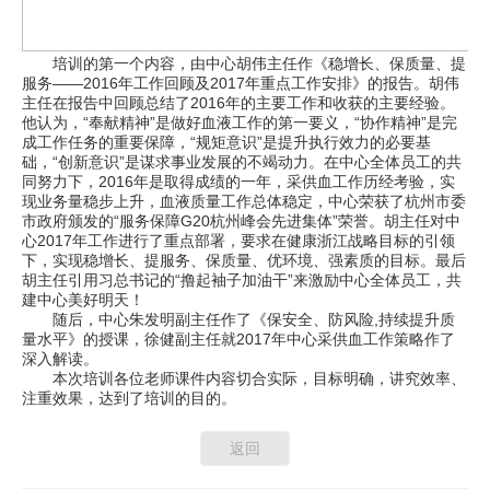
培训的第一个内容，由中心胡伟主任作《稳增长、保质量、提
服务——2016年工作回顾及2017年重点工作安排》的报告。胡伟
主任在报告中回顾总结了2016年的主要工作和收获的主要经验。
他认为，“奉献精神”是做好血液工作的第一要义，“协作精神”是完
成工作任务的重要保障，“规矩意识”是提升执行效力的必要基
础，“创新意识”是谋求事业发展的不竭动力。在中心全体员工的共
同努力下，2016年是取得成绩的一年，采供血工作历经考验，实
现业务量稳步上升，血液质量工作总体稳定，中心荣获了杭州市委
市政府颁发的“服务保障G20杭州峰会先进集体”荣誉。胡主任对中
心2017年工作进行了重点部署，要求在健康浙江战略目标的引领
下，实现稳增长、提服务、保质量、优环境、强素质的目标。最后
胡主任引用习总书记的“撸起袖子加油干”来激励中心全体员工，共
建中心美好明天！
随后，中心朱发明副主任作了《保安全、防风险,持续提升质
量水平》的授课，徐健副主任就2017年中心采供血工作策略作了
深入解读。
本次培训各位老师课件内容切合实际，目标明确，讲究效率、
注重效果，达到了培训的目的。
返回